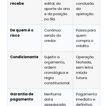
recebe
edital, do
conclusão
aporte do ano
da
e da posição
operação.
na fila.
De quem é o
Continua
Passa para
risco
sendo do
quem
credor.
compra o
crédito.
Condicionante
Sujeito a
Operação
orçamento,
fechada,
ordem
sem letra
cronológica e
miúda
regra
futura.
constitucional.
Garantia de
Nenhuma
Pagamento
pagamento
data
imediato e
assegurada.
definitivo.